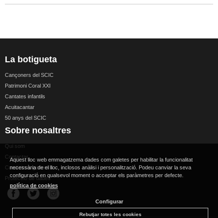
La botigueta
Cançoners del SCIC
Patrimoni Coral XXI
Cantates infantils
Acuitacantar
50 anys del SCIC
Sobre nosaltres
Qui som
Contactar
Aquest lloc web emmagatzema dades com galetes per habilitar la funcionalitat
Condicions generals
necessària de el lloc, inclosos anàlisi i personalització. Podeu canviar la seva
configuració en qualsevol moment o acceptar els paràmetres per defecte.
Protecció de dades
política de cookies
Configurar
Rebutjar totes les cookies