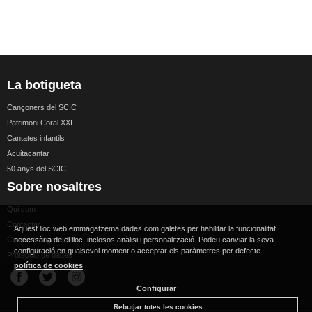
La botigueta
Cançoners del SCIC
Patrimoni Coral XXI
Cantates infantils
Acuitacantar
50 anys del SCIC
Sobre nosaltres
Qui som
Contactar
Aquest lloc web emmagatzema dades com galetes per habilitar la funcionalitat
Condicions generals
necessària de el lloc, inclosos anàlisi i personalització. Podeu canviar la seva
configuració en qualsevol moment o acceptar els paràmetres per defecte.
Protecció de dades
política de cookies
Configurar
Rebutjar totes les cookies